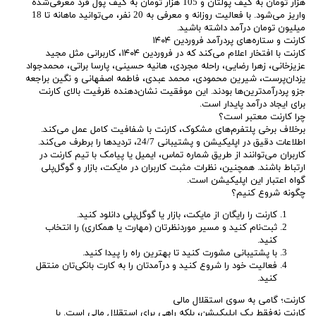
هزار تومان به کیف پولتان و 105 هزار تومان به کیف پول فرد معرفی‌شده
واریز می‌شود. با فعالیت روزانه و معرفی به 20 نفر، می‌توانید ماهانه تا 18
میلیون تومان درآمد داشته باشید.
کارنت و ستاره‌های پردرآمد فروردین ۱۴۰۴
کارنت با افتخار اعلام می‌کند که در فروردین ۱۴۰۴، کاربرانی مثل مجید
عزیزخانی، زهرا رضایی، راحله مجردی، هانیه حسینی، پارسا براتی، محمدجواد
یزدان‌پرست، شیرین محمودی، محمد عبدی، فاطمه اصفهانی و نگین براجعه
جزو پردرآمدترین‌ها بودند. این موفقیت نشان‌دهنده ظرفیت بالای کارنت
برای ایجاد درآمد پایدار است.
چرا کارنت معتبر است؟
برخلاف برخی پلتفرم‌های مشکوک، کارنت با شفافیت کامل عمل می‌کند.
اطلاعات دقیق در اپلیکیشن و پشتیبانی 24/7، تردیدها را برطرف می‌کند.
کاربران می‌توانند از طریق شماره تماس، ایمیل یا پیامک با تیم کارنت در
ارتباط باشند. همچنین، نظرات مثبت کاربران در مایکت، بازار و گوگل‌پلی
گواه اعتبار این اپلیکیشن است.
چگونه شروع کنیم؟
کارنت را رایگان از مایکت، بازار یا گوگل‌پلی دانلود کنید.
ثبت‌نام کنید و مسیر موردنظرتان (مهارت یا همکاری) را انتخاب
کنید.
با پشتیبانی مشورت کنید تا بهترین راه را پیدا کنید.
فعالیت خود را شروع کنید و درآمدتان را به کارت بانکی‌تان منتقل
کنید.
کارنت؛ گامی به سوی استقلال مالی
کارنت نه‌فقط یک اپلیکیشن، بلکه راهی برای استقلال مالی است. با