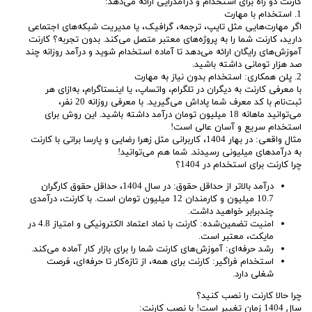
کارنت دو راه برای استخدام و درآمدزایی ارائه می‌دهد:
1. استخدام با مهارت
اگر مهارت‌هایی مثل تایپ، ترجمه، گرافیک، یا مدیریت شبکه‌های اجتماعی
دارید، کارنت شما را به پروژه‌های معتبر متصل می‌کند. بدون تجربه؟ کارنت
آموزش‌های رایگان ارائه می‌دهد تا آماده استخدام شوید و درآمد روزانه چند
صد هزار تومانی داشته باشید.
2. پلن همکاری: استخدام بدون نیاز به مهارت
با معرفی کارنت به دیگران در تلگرام، واتساپ، یا اینستاگرام، به‌ازای هر
ثبت‌نام با کد معرف شما پاداش می‌گیرید. با معرفی روزانه 20 نفر،
می‌توانید ماهانه 18 میلیون تومان درآمد داشته باشید. این روش برای
استخدام سریع و آسان عالی است!
مثال واقعی: در بهار 1404، کاربرانی مثل زهرا رضایی و پارسا براتی با کارنت
به درآمدهای میلیونی رسیدند. شما هم می‌توانید!
چرا کارنت برای استخدام در 1404؟
درآمد بالاتر از حداقل حقوق: در سال 1404، حداقل حقوق کارگران
10.7 میلیون و کارمندان 12 میلیون تومان است. با کارنت، درآمدی
چندبرابر خواهید داشت.
امنیت تضمین‌شده: کارنت با نماد اعتماد الکترونیکی و امتیاز 4.8 در
مایکت، معتبر است.
رشد حرفه‌ای: آموزش‌های کارنت شما را برای بازار کار آماده می‌کند.
استخدام فراگیر: کارنت برای همه، از تازه‌کار تا حرفه‌ای، فرصت
شغلی دارد.
چرا حالا کارنت را نصب کنید؟
سال 1404 زمان تغییر است! با نصب کارنت: