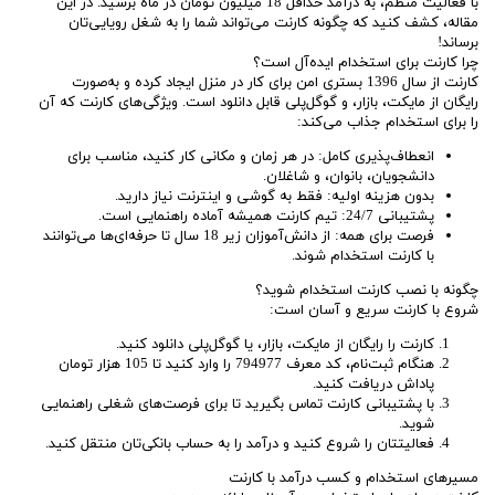
با فعالیت منظم، به درآمد حداقل 18 میلیون تومان در ماه برسید. در این
مقاله، کشف کنید که چگونه کارنت می‌تواند شما را به شغل رویایی‌تان
برساند!
چرا کارنت برای استخدام ایده‌آل است؟
کارنت از سال 1396 بستری امن برای کار در منزل ایجاد کرده و به‌صورت
رایگان از مایکت، بازار، و گوگل‌پلی قابل دانلود است. ویژگی‌های کارنت که آن
را برای استخدام جذاب می‌کند:
انعطاف‌پذیری کامل: در هر زمان و مکانی کار کنید، مناسب برای
دانشجویان، بانوان، و شاغلان.
بدون هزینه اولیه: فقط به گوشی و اینترنت نیاز دارید.
پشتیبانی 24/7: تیم کارنت همیشه آماده راهنمایی است.
فرصت برای همه: از دانش‌آموزان زیر 18 سال تا حرفه‌ای‌ها می‌توانند
با کارنت استخدام شوند.
چگونه با نصب کارنت استخدام شوید؟
شروع با کارنت سریع و آسان است:
کارنت را رایگان از مایکت، بازار، یا گوگل‌پلی دانلود کنید.
هنگام ثبت‌نام، کد معرف 794977 را وارد کنید تا 105 هزار تومان
پاداش دریافت کنید.
با پشتیبانی کارنت تماس بگیرید تا برای فرصت‌های شغلی راهنمایی
شوید.
فعالیتتان را شروع کنید و درآمد را به حساب بانکی‌تان منتقل کنید.
مسیرهای استخدام و کسب درآمد با کارنت