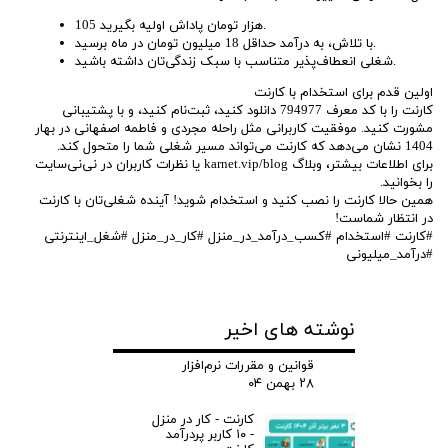
105 هزار تومان پاداش اولیه بگیرید.
با تلاش، به درآمد حداقل 18 میلیون تومان در ماه برسید.
شغلی انعطاف‌پذیر متناسب با سبک زندگی‌تان داشته باشید.
اولین قدم برای استخدام با کارنت
کارنت را با کد معرف 794977 دانلود کنید، ثبت‌نام کنید، و با پشتیبانی
مشورت کنید. موفقیت کاربرانی مثل راحله مجردی و فاطمه اصفهانی در بهار
1404 نشان می‌دهد که کارنت می‌تواند مسیر شغلی شما را متحول کند.
برای اطلاعات بیشتر، وبلاگ karnet.vip/blog یا نظرات کاربران در نی‌نی‌سایت
را بخوانید.
همین حالا کارنت را نصب کنید و استخدام شوید! آینده شغلی‌تان با کارنت
در انتظار شماست!
#کارنت #استخدام #کسب_درآمد_در_منزل #کار_در_منزل #شغل_اینترنتی
#درآمد_میلیونی
نوشته های اخیر
قوانین و مقررات نرم‌افزار
۲۸ بهمن ۰۴
کارنت - کار در منزل
- ۱۰ کاربر پردرآمد