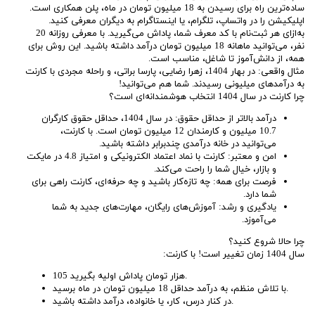
ساده‌ترین راه برای رسیدن به 18 میلیون تومان در ماه، پلن همکاری است.
اپلیکیشن را در واتساپ، تلگرام، یا اینستاگرام به دیگران معرفی کنید.
به‌ازای هر ثبت‌نام با کد معرف شما، پاداش می‌گیرید. با معرفی روزانه 20
نفر، می‌توانید ماهانه 18 میلیون تومان درآمد داشته باشید. این روش برای
همه، از دانش‌آموز تا شاغل، مناسب است.
مثال واقعی: در بهار 1404، زهرا رضایی، پارسا براتی، و راحله مجردی با کارنت
به درآمدهای میلیونی رسیدند. شما هم می‌توانید!
چرا کارنت در سال 1404 انتخاب هوشمندانه‌ای است؟
درآمد بالاتر از حداقل حقوق: در سال 1404، حداقل حقوق کارگران
10.7 میلیون و کارمندان 12 میلیون تومان است. با کارنت،
می‌توانید در خانه درآمدی چندبرابر داشته باشید.
امن و معتبر: کارنت با نماد اعتماد الکترونیکی و امتیاز 4.8 در مایکت
و بازار، خیال شما را راحت می‌کند.
فرصت برای همه: چه تازه‌کار باشید و چه حرفه‌ای، کارنت راهی برای
شما دارد.
یادگیری و رشد: آموزش‌های رایگان، مهارت‌های جدید به شما
می‌آموزد.
چرا حالا شروع کنید؟
سال 1404 زمان تغییر است! با کارنت:
105 هزار تومان پاداش اولیه بگیرید.
با تلاش منظم، به درآمد حداقل 18 میلیون تومان در ماه برسید.
در کنار درس، کار، یا خانواده، درآمد داشته باشید.