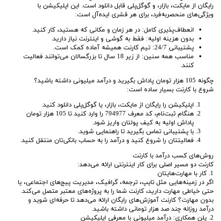
رایگان از مایکت، بازار، و گوگل‌پلی قابل دانلود است. این اپلیکیشن با
ویژگی‌های منحصربه‌فرد، برای هر قشری ایده‌آل است:
انعطاف‌پذیری کامل: در هر زمان و مکانی که هستید، کار کنید.
بدون هزینه اولیه: فقط به گوشی و اینترنت نیاز دارید.
پشتیبانی 24/7: تیم کارنت همیشه آماده کمک است.
مناسب همه سنین: از زیر 18 سال تا بزرگسالان می‌توانند فعالیت
کنند.
چگونه 105 هزار تومان پاداش بگیرید و درآمد میلیونی داشته باشید؟
شروع با کارنت بسیار ساده است:
اپلیکیشن را رایگان از مایکت، بازار، یا گوگل‌پلی دانلود کنید.
هنگام ثبت‌نام، کد معرف 794977 را وارد کنید تا 105 هزار تومان
پاداش اولیه به کیف پولتان واریز شود.
با پشتیبانی تماس بگیرید تا راهنمایی شوید.
فعالیتتان را شروع کنید و درآمد را به حساب بانکی‌تان منتقل کنید.
روش‌های کسب درآمد با کارنت
کارنت دو مسیر اصلی برای کار اینترنتی ارائه می‌دهد:
1. کار با مهارت‌هایتان
اگر در زمینه‌هایی مثل تایپ، ترجمه، گرافیک، مدیریت پیج‌های اجتماعی، یا
حتی خیاطی مهارت دارید، کارنت شما را به پروژه‌های معتبر متصل می‌کند.
بدون مهارت؟ کارنت آموزش‌های رایگان ارائه می‌دهد تا حرفه‌ای شوید و
درآمد روزانه چند صد هزار تومانی داشته باشید.
2. پلن همکاری: درآمد میلیونی با معرفی اپلیکیشن