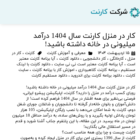
شرکت
کارنت
کار در منزل کارنت سال 1404 درآمد
میلیونی در خانه داشته باشید!
۱۵ اردیبهشت ۱۴۰۴
معرفی و آموزش کارنت
کارنت
،
کار در
منزل
،
کارخانگی
،
کار دانشجویی
،
دانلود کارنت
،
آیا برنامه کارنت معتبر
است
،
آیا برنامه کارنت معتبر است نی نی سایت
،
دانلود کارنت با لینک
مستقیم
،
برنامه کارنت کلاهبرداری
،
اموزش کار با برنامه کارنت
،
سایت
کارنت
،
دانلود برنامه کارنت برای اندروید
،
دانلود مستقیم کارنت
کار در منزل کارنت سال 1404 درآمد میلیونی در خانه داشته باشید!
رویای کسب درآمد در منزل را دارید؟ کارنت، اپلیکیشن پیشرو ایرانی،
فرصتی بی‌نظیر برای همه اقشار در سال 1404 فراهم کرده است! از
دانش‌آموزان و بانوان خانه‌دار گرفته تا دانشجویان و شاغلان جویای شغل
دوم، کارنت به شما امکان می‌دهد با نصب رایگان اپلیکیشن، 105 هزار
تومان پاداش اولیه بگیرید و با روش‌های ساده، به درآمد حداقل 18 میلیون
تومان در ماه برسید. در این مقاله، با این پلتفرم جذاب آشنا شوید و قدم
در مسیر استقلال مالی بگذارید!
کارنت چیست و چرا برای همه مناسب است؟
کارنت از سال 1396 بستری امن برای کار در منزل ایجاد کرده و به‌صورت