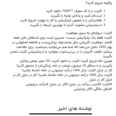
چگونه شروع کنید؟
کارنت را با کد معرف 794977 دانلود کنید.
ثبت‌نام کنید و پاداش اولیه را بگیرید.
فعالیتتان را با معرفی اپلیکیشن یا کار با مهارت شروع کنید.
با پشتیبانی مشورت کنید تا بهترین نتیجه را بگیرید.
کارنت: دروازه‌ای به سوی موفقیت
کارنت فقط یک اپلیکیشن نیست؛ مسیری است برای استقلال مالی همه
اقشار. موفقیت کاربرانی مثل محمدجواد یزدان‌پرست و فاطمه اصفهانی در
بهار 1404 نشان می‌دهد که شما هم می‌توانید بدرخشید. برای اطلاعات
بیشتر، نظرات کاربران را در نی‌نی‌سایت بخوانید یا با پشتیبانی کارنت تماس
بگیرید.
همین حالا شروع کنید! کارنت را دانلود کنید، 105 هزار تومان پاداش
بگیرید، و با حداقل 18 میلیون تومان در ماه، زندگی‌تان را متحول کنید!
کار در منزل کارنت سال 1404 درآمد میلیونی در خانه داشته باشید!
کارنت سال 1404 درآمد میلیونی در خانه داشته باشید! کار در منزل کار در
منزل کار در منزل
#کارنت #کسب_درآمد_در_منزل #کار_در_منزل #درآمد_میلیونی
#شغل_خانگی #کار_اینترنتی
نوشته های اخیر