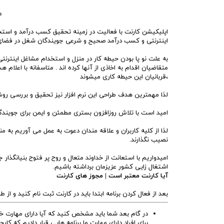
اپلیکیشن کارنت با فعالیت در زمینه تحقیق کسب درآمد و استخدا
اینترنتی و کسب درآمد صحیح و شرعی جویندگان شغل در فضای ا
به علت نو پا بودن حیطه کار در منزل و استخدام مشاغل اینترنتی
متقاضیان اقدام به اخاذی از آنها کرده اند . متاسفانه با اعلام
،قربانیان این حیطه کاری میشوند
لذا مهمترین هدف طراحی این نرم افزار نیز تحقیق و بررسی ر
امید است با تلاش روزافزون بستری مطمئن و ایمن برای جویندگا
لذا از کلیه کاربران و علاقه مندان دعوت به عمل می آوریم به م
نصیب نگذارند.
امیدواریم با استعانت از خداوند متعال و روح پر فتوح بنیانگذا
اشتغال زایی کشور عزیزمان برداشته باشیم.
آیا کارنت معتبر است | مجوز های کارنت
بعد از فعال کردن برنامه ابتدا باید در کارنت ثبت نام کنید و از 
در گام بعد شما باید مشخص کنید که آیا دارای مهارت خا
برای افراد دارای مهارت ما برنامه هایی قرار دادیم که ک