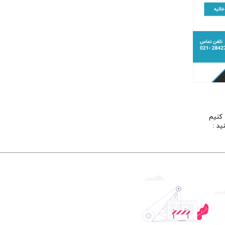
 کنیم
ید :