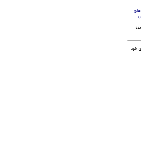
های
ن
ده
ی خود