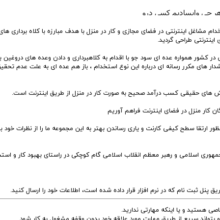
م مشاغل اینترنتی در فضای مجازی و کار در منزل با هدف مبارزه با کلاه برداری های
ینترنتی طراحی گردید.
 در کشور همواره عده ای سود جو با اقدام به کلاهبرداری و دادن وعده های دروغین ب
 هشدار های مکرر رسانه ای درباره این نوع استخدام ، باز هم عده ای به علت عدم تحقی
وش های حقیقی کسب درآمد صحیح به صورت کار در منزل از طریق اینترنت است.
ن کار منزل در فضای اینترنت فراهم آوریم
نظور ارتقا سطح کیفی کارنت و یاری رساندن بهتر به این مجموعه ما را از نظرات خود ب
ر جمهوری اسلامی و رهبر معظم انقلاب اسلامی گام کوچکی در راستای بهبود کار و است
طریق پنل ثبت نام که در نرم افزار قرار داده شده است، اطلاعات خود را ارسال کنید.
صی هستید و یا اینکه مهارتی ندارید.
ارجو بتواند سریع از طریق مهارت مورد علاقه خود بدون وقفه مشغول به کار شود.