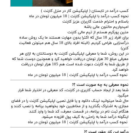
کسب درآمد در تابستان ( اپلیکیشن کار در منزل کارنت )
نحوه کسب درآمد با اپلیکیشن کارنت | 18 میلیون تومان در ماه
باسلام و احترام خدمت کاربران عزیز کارنت
امیدواریم حالتون عالی باشه
متین پورکرم هستم از تیم مالی کارنت
برای افراد زیر 18 سال که اکثرا بدون مهارت هستند ما یک روش ساده
درآمدزایی طراحی کردیم. (البته افراد بالای 18 سال هم میتونن فعالیت
کنن)
در این روش، شما با معرفی اپلیکیشن کارنت به دوستانتان به ازای هر
معرفی مبلغ 30 هزار تومان دریافت خواهید کرد و همچنین دوست شما که
از طریق شما به کارنت دعوت شده است هم 105 هزار تومان دریافت
خواهد کرد.
نحوه کسب درآمد با اپلیکیشن کارنت | 18 میلیون تومان در ماه
نحوه معرفی به چه صورت است ؟!
شما بعد از ایجاد حساب کاربری در کارنت، کد معرفی در اختیار شما قرار
میگیرد.
حال شما میتوانید لینک دانلود و یا فایل نصبی اپلیکیشن کارنت را در فضای
مجازی به اشتراک بگذارید و از مخاطبین خود بخواهید برنامه را نصب کنند و
هنگام ثبت نام در برنامه، در قسمت معرف، کد شما را وارد کنند.
اینگونه درآمد شما به راحتی به کیف پول افزوده میشود.
نحوه کسب درآمد با اپلیکیشن کارنت | 18 میلیون تومان در ماه
درآمد این کار چقدر است ؟!